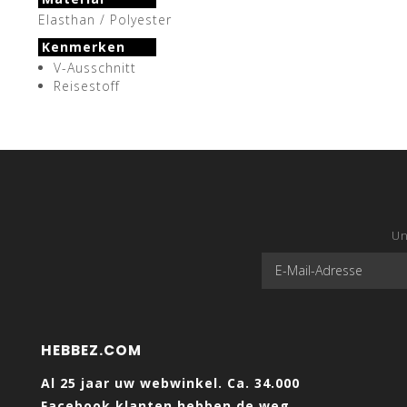
Elasthan / Polyester
Kenmerken
V-Ausschnitt
Reisestoff
Un
HEBBEZ.COM
Al 25 jaar uw webwinkel. Ca. 34.000
Facebook klanten hebben de weg