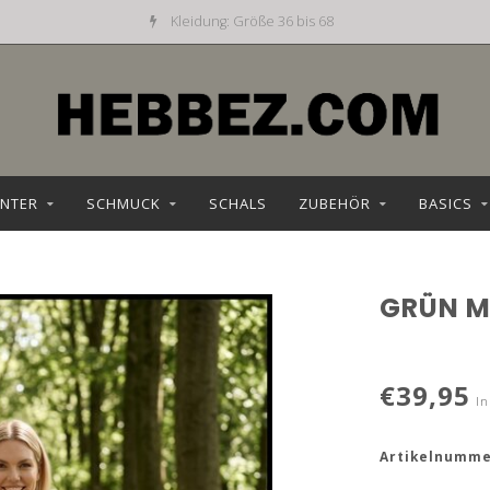
Kleidung: Größe 36 bis 68
NTER
SCHMUCK
SCHALS
ZUBEHÖR
BASICS
GRÜN M
€39,95
In
Artikelnumme