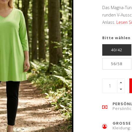
Das Magna-Tuni
runden V-Ausschn
Anlass.
Lesen Si
Bitte wählen 
40/42
56/58
PERSÖNL
Persönlic
GROSSE 
Kleidung: