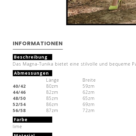
INFORMATIONEN
Beschreibung
Das Magna-Tunika bietet eine stilvolle und bequeme Pas
Abmessungen
Länge
Breite
40/42
80zm
59zm
44/46
82zm
62zm
48/50
85zm
65zm
52/54
86zm
69zm
56/58
87zm
72zm
Farbe
lime
Material