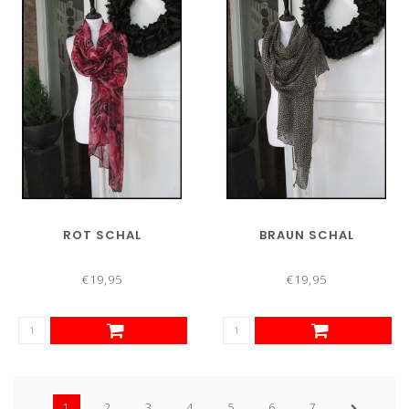
ROT SCHAL
BRAUN SCHAL
€19,95
€19,95
1
2
3
4
5
6
7