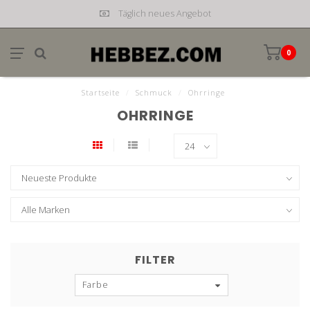
Täglich neues Angebot
0
Startseite
/
Schmuck
/
Ohrringe
OHRRINGE
FILTER
Farbe