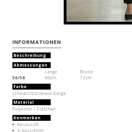
INFORMATIONEN
Beschreibung
Abmessungen
Länge
Breite
56/58
86zm
72zm
Farbe
schwarz/bordeaux/beige
Material
Polyester / Elasthan
Kenmerken
Reisestoff
V-Ausschnitt