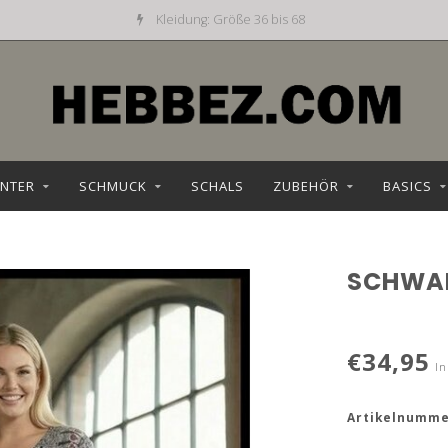
Kleidung: Größe 36 bis 68
NTER
SCHMUCK
SCHALS
ZUBEHÖR
BASICS
SCHWAR
€34,95
In
Artikelnumme