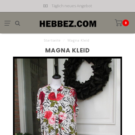
Täglich neues Angebot
0
Startseite
/
Magna Kleid
MAGNA KLEID