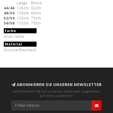
Länge
Breite
44/46
124zm
62zm
48/50
128zm
69zm
52/54
129zm
75zm
56/58
133zm
79zm
Farbe
multi farbe
Material
Viscose/Baumwol
ABONNIEREN SIE UNSEREN NEWSLETTER
Und bleiben Sie mit unseren neuesten Angeboten
auf dem Laufenden