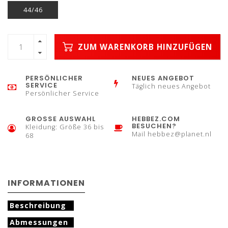
44/46
ZUM WARENKORB HINZUFÜGEN
PERSÖNLICHER
NEUES ANGEBOT
SERVICE
Täglich neues Angebot
Persönlicher Service
GROSSE AUSWAHL
HEBBEZ.COM
BESUCHEN?
Kleidung: Größe 36 bis
Mail
hebbez@planet.nl
68
INFORMATIONEN
Beschreibung
Abmessungen