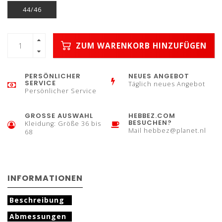
44/46
ZUM WARENKORB HINZUFÜGEN
PERSÖNLICHER
NEUES ANGEBOT
SERVICE
Täglich neues Angebot
Persönlicher Service
GROSSE AUSWAHL
HEBBEZ.COM
BESUCHEN?
Kleidung: Größe 36 bis
Mail
hebbez@planet.nl
68
INFORMATIONEN
Beschreibung
Abmessungen