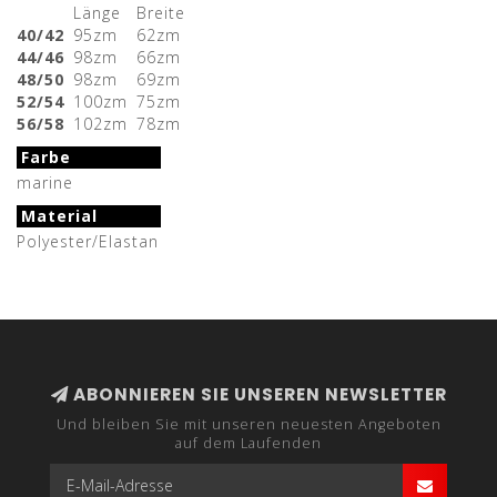
Länge
Breite
40/42
95zm
62zm
44/46
98zm
66zm
48/50
98zm
69zm
52/54
100zm
75zm
56/58
102zm
78zm
Farbe
marine
Material
Polyester/Elastan
ABONNIEREN SIE UNSEREN NEWSLETTER
Und bleiben Sie mit unseren neuesten Angeboten
auf dem Laufenden