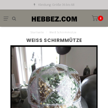
Kleidung: Größe 36 bis 68
0
Startseite
/
Weiß Schirmmütze
WEISS SCHIRMMÜTZE