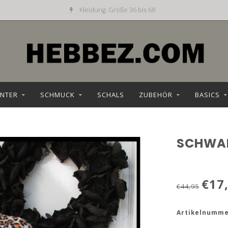
Kleidung: Größe 36 bis 68
NTER
SCHMUCK
SCHALS
ZUBEHÖR
BASICS
SCHWA
€17
€44,95
Artikelnumme