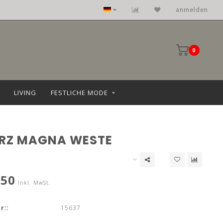
anmelden
0
LIVING
FESTLICHE MODE
RZ MAGNA WESTE
,50
Inkl. MwSt.
r::
15637