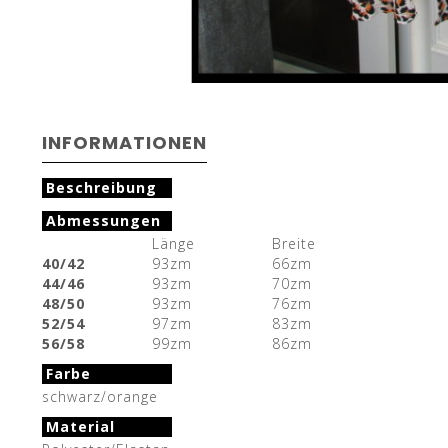
INFORMATIONEN
Beschreibung
Abmessungen
Länge
Breite
40/42
93zm
66zm
44/46
93zm
70zm
48/50
93zm
76zm
52/54
97zm
83zm
56/58
99zm
86zm
Farbe
schwarz/orange
Material