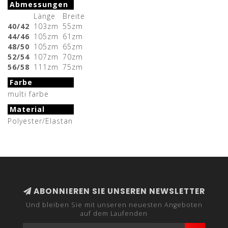
Abmessungen
Länge
Breite
40/42
103zm
55zm
44/46
105zm
61zm
48/50
105zm
65zm
52/54
107zm
70zm
56/58
111zm
75zm
Farbe
multi farbe
Material
Polyester/Elastan
ABONNIEREN SIE UNSEREN NEWSLETTER
Und bleiben Sie mit unseren neuesten Angeboten
auf dem Laufenden