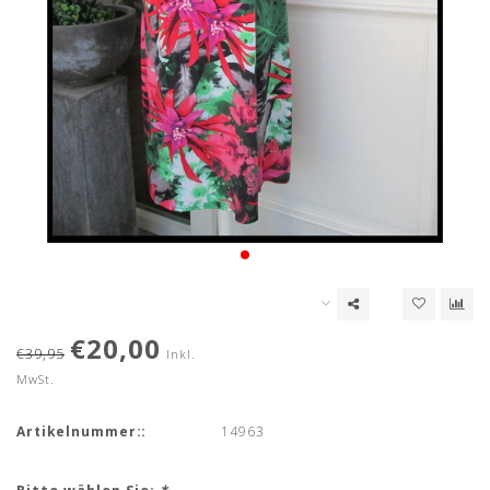
€20,00
€39,95
Inkl.
MwSt.
Artikelnummer::
14963