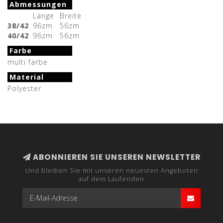
Abmessungen
Länge
Breite
38/42
96zm
56zm
40/42
96zm
56zm
Farbe
multi farbe
Material
Polyester
ABONNIEREN SIE UNSEREN NEWSLETTER
Und bleiben Sie mit unseren neuesten Angeboten
auf dem Laufenden