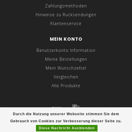
Zahlungsmethoden
Hinweise zu Rucksendungen
Klantenservice
MEIN KONTO
Benutzerkonto Information
Meine Bestellungen
Mein Wunschzettel
Vergleichen
Alle Produkte
Durch die Nutzung unserer Webseite stimmen Sie dem
© Copyright 2026 Hebbez.com - Powered by
Lightspeed
-
Gebrauch von Cookies zur Verbesserung dieser Seite zu.
Theme by
Dyvelopment
Diese Nachricht Ausblenden