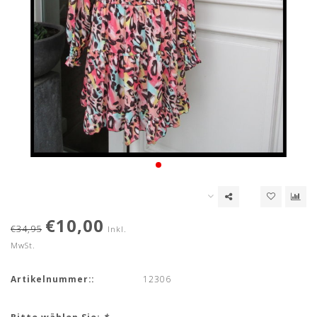
€10,00
€34,95
Inkl.
MwSt.
Artikelnummer::
12306