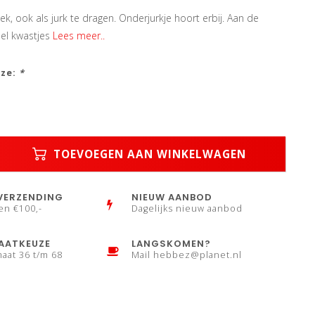
k, ook als jurk te dragen. Onderjurkje hoort erbij. Aan de
el kwastjes
Lees meer..
uze:
*
TOEVOEGEN AAN WINKELWAGEN
VERZENDING
NIEUW AANBOD
en €100,-
Dagelijks nieuw aanbod
AATKEUZE
LANGSKOMEN?
maat 36 t/m 68
Mail
hebbez@planet.nl