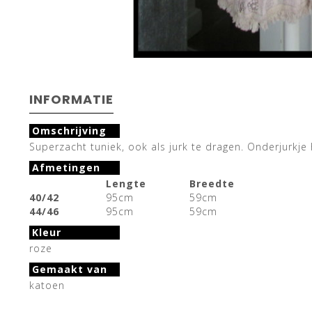
INFORMATIE
Omschrijving
Superzacht tuniek, ook als jurk te dragen. Onderjurkje
Afmetingen
Lengte
Breedte
40/42
95cm
59cm
44/46
95cm
59cm
Kleur
roze
Gemaakt van
katoen