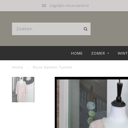
Mail
hebbez@planet.nl
HOME
ZOMER
WINT
Home
/
Roze Kanten Tuniek