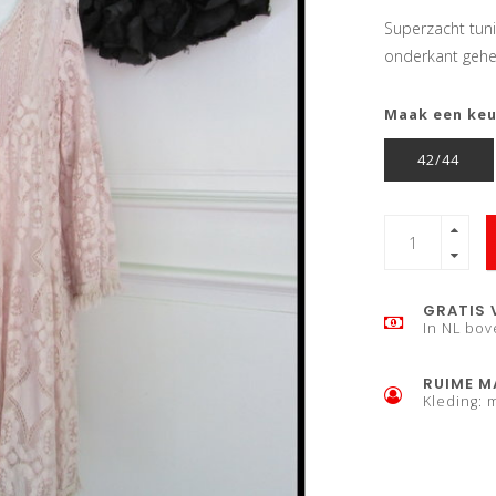
Superzacht tunie
onderkant gehe
Maak een ke
42/44
GRATIS 
In NL bov
RUIME M
Kleding: 