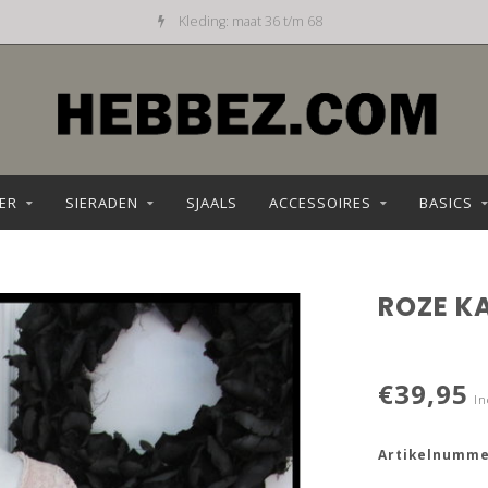
Dagelijks nieuw aanbod
ER
SIERADEN
SJAALS
ACCESSOIRES
BASICS
ROZE K
€39,95
In
Artikelnumme