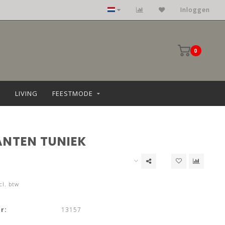
Kleding: maat 36 t/m 68
Inloggen
0
LIVING
FEESTMODE
ANTEN TUNIEK
cl. btw
r:
13157