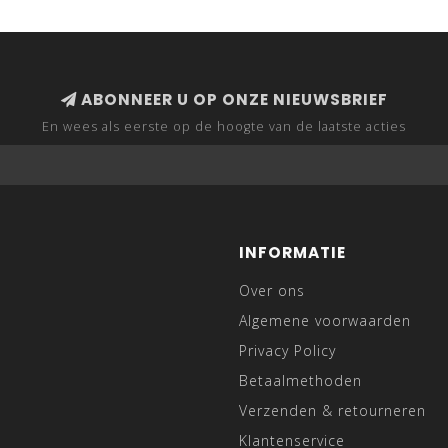
ABONNEER U OP ONZE NIEUWSBRIEF
En wees als eerste op de hoogte van de laatste acties
INFORMATIE
Over ons
Algemene voorwaarden
Privacy Policy
Betaalmethoden
Verzenden & retourneren
Klantenservice