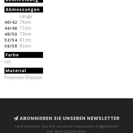
Abmessungen
Länge
40/42
74zm
44/46
77zm
48/50
79zm
52/54
81zm
56/58
83zm
Farbe
rot
Material
Polyester/Elastan
ABONNIEREN SIE UNSEREN NEWSLETTER
Und bleiben Sie mit unseren neuesten Angeboten
auf dem Laufenden