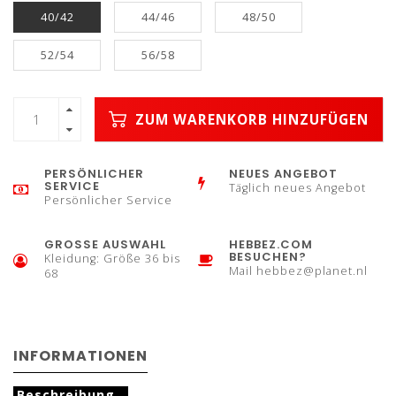
40/42
44/46
48/50
52/54
56/58
ZUM WARENKORB HINZUFÜGEN
PERSÖNLICHER
NEUES ANGEBOT
SERVICE
Täglich neues Angebot
Persönlicher Service
GROSSE AUSWAHL
HEBBEZ.COM
BESUCHEN?
Kleidung: Größe 36 bis
Mail
hebbez@planet.nl
68
INFORMATIONEN
Beschreibung