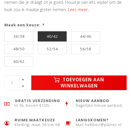
nemen die je draagt zit je goed. Houd je van iets wijder om de
buik zou ik maatje groter nemen.
Lees meer..
Maak een keuze:
*
36/38
40/42
44/46
48/50
52/54
56/58
60/62
TOEVOEGEN AAN
WINKELWAGEN
GRATIS VERZENDING
NIEUW AANBOD
In NL boven €100,-
Dagelijks nieuw aanbod
RUIME MAATKEUZE
LANGSKOMEN?
Kleding: maat 36 t/m 68
Mail
hebbez@planet.nl