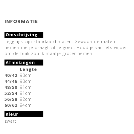
INFORMATIE
Omschrijving
Leggings zijn standaard maten. Gewoon de maten
nemen die je draagt zit je goed. Houd je van iets wijder
om de buik zou ik maatje groter nemen.
Afmetingen
Lengte
40/42
90cm
44/46
90cm
48/50
91cm
52/54
91cm
56/58
92cm
60/62
94cm
Kleur
zwart