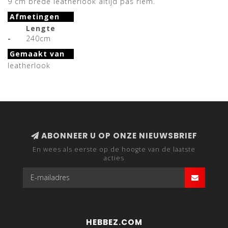
9 cm brede leatherlook altijd pas riem.
Afmetingen
Lengte
-
240cm
Gemaakt van
leatherlook
ABONNEER U OP ONZE NIEUWSBRIEF
En wees als eerste op de hoogte van de laatste
acties
HEBBEZ.COM