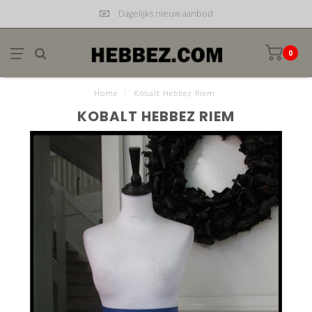
Dagelijks nieuw aanbod
0
Home
/
Kobalt Hebbez Riem
KOBALT HEBBEZ RIEM