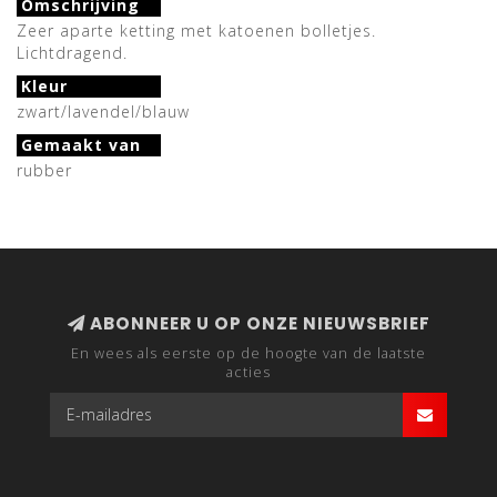
Omschrijving
Zeer aparte ketting met katoenen bolletjes.
Lichtdragend.
Kleur
zwart/lavendel/blauw
Gemaakt van
rubber
ABONNEER U OP ONZE NIEUWSBRIEF
En wees als eerste op de hoogte van de laatste
acties