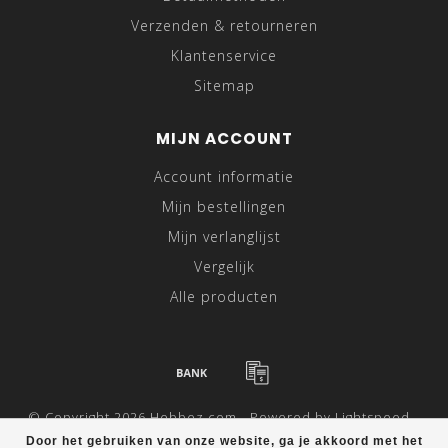
Verzenden & retourneren
Klantenservice
Sitemap
MIJN ACCOUNT
Account informatie
Mijn bestellingen
Mijn verlanglijst
Vergelijk
Alle producten
© Copyright 2026 Hebbez.com - Powered by
Lightspeed
-
Theme by
Dyvelopment
Door het gebruiken van onze website, ga je akkoord met het