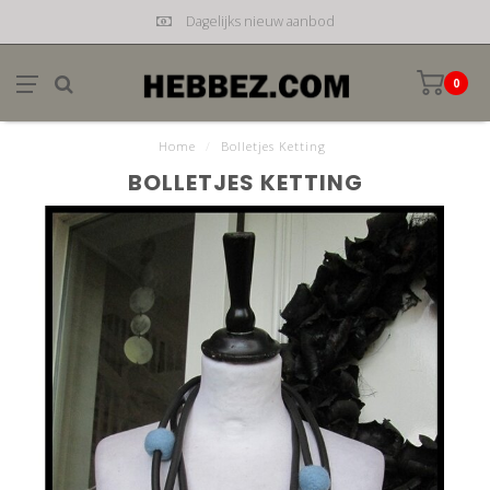
Dagelijks nieuw aanbod
0
Home
/
Bolletjes Ketting
BOLLETJES KETTING