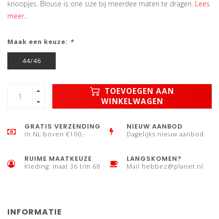
knoopjes. Blouse is one size bij meerdee maten te dragen.
Lees
meer..
Maak een keuze:
*
44/46
TOEVOEGEN AAN
WINKELWAGEN
GRATIS VERZENDING
NIEUW AANBOD
In NL boven €100,-
Dagelijks nieuw aanbod
RUIME MAATKEUZE
LANGSKOMEN?
Kleding: maat 36 t/m 68
Mail
hebbez@planet.nl
INFORMATIE