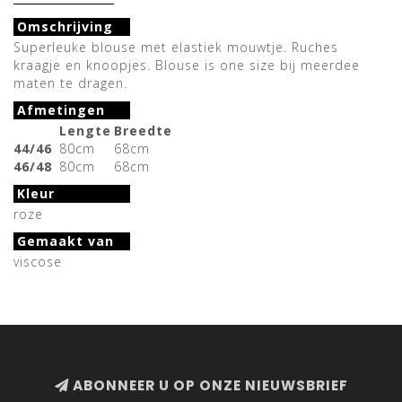
Omschrijving
Superleuke blouse met elastiek mouwtje. Ruches
kraagje en knoopjes. Blouse is one size bij meerdee
maten te dragen.
Afmetingen
Lengte
Breedte
44/46
80cm
68cm
46/48
80cm
68cm
Kleur
roze
Gemaakt van
viscose
ABONNEER U OP ONZE NIEUWSBRIEF