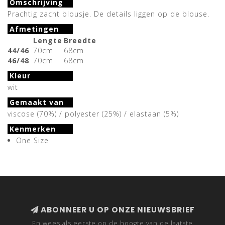
Omschrijving
Prachtig zacht blousje. De details liggen op de blouse.
Afmetingen
Lengte
Breedte
44/46
70cm
68cm
46/48
70cm
68cm
Kleur
wit
Gemaakt van
viscose (70%) / polyester (25%) / elastaan (5%)
Kenmerken
One Size
ABONNEER U OP ONZE NIEUWSBRIEF
En wees als eerste op de hoogte van de laatste