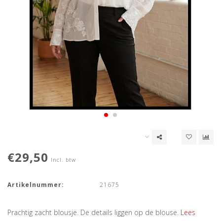
€29,50
Incl. btw
Artikelnummer:
21675
Prachtig zacht blousje. De details liggen op de blouse.
Lees