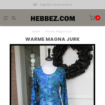
Dagelijks nieuw aanbod
0
Home
/
Warme Magna Jurk
WARME MAGNA JURK