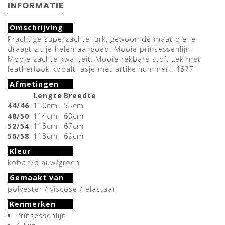
INFORMATIE
Omschrijving
Prachtige superzachte jurk, gewoon de maat die je
draagt zit je helemaal goed. Mooie prinsessenlijn.
Mooie zachte kwaliteit. Mooie rekbare stof. Lek met
leatherlook kobalt jasje met artikelnummer : 4577
Afmetingen
Lengte
Breedte
44/46
110cm
55cm
48/50
114cm
63cm
52/54
115cm
67cm
56/58
115cm
69cm
Kleur
kobalt/blauw/groen
Gemaakt van
polyester / viscose / elastaan
Kenmerken
Prinsessenlijn