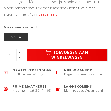
helemaal goed. Mooie prinsessenlijn. Mooie zachte kwaliteit.
Mooie rekbare stof. Lek met leatherlook kobalt jasje met
artikelnummer : 4577
Lees meer..
Maak een keuze:
*
52/54
TOEVOEGEN AAN
WINKELWAGEN
GRATIS VERZENDING
NIEUW AANBOD
In NL boven €100,-
Dagelijks nieuw aanbod
RUIME MAATKEUZE
LANGSKOMEN?
Kleding: maat 36 t/m 68
Mail
hebbez@planet.nl