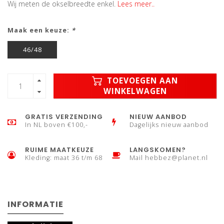
Wij meten de okselbreedte enkel.
Lees meer..
Maak een keuze:
*
46/48
TOEVOEGEN AAN
WINKELWAGEN
GRATIS VERZENDING
NIEUW AANBOD
In NL boven €100,-
Dagelijks nieuw aanbod
RUIME MAATKEUZE
LANGSKOMEN?
Kleding: maat 36 t/m 68
Mail
hebbez@planet.nl
INFORMATIE