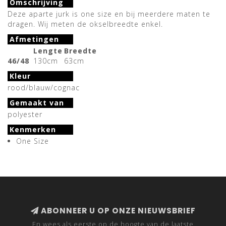
Omschrijving
Deze aparte jurk is one size en bij meerdere maten te
dragen. Wij meten de okselbreedte enkel.
Afmetingen
Lengte
Breedte
46/48
130cm
63cm
Kleur
rood/blauw/cognac
Gemaakt van
polyester
Kenmerken
One Size
ABONNEER U OP ONZE NIEUWSBRIEF
En wees als eerste op de hoogte van de laatste