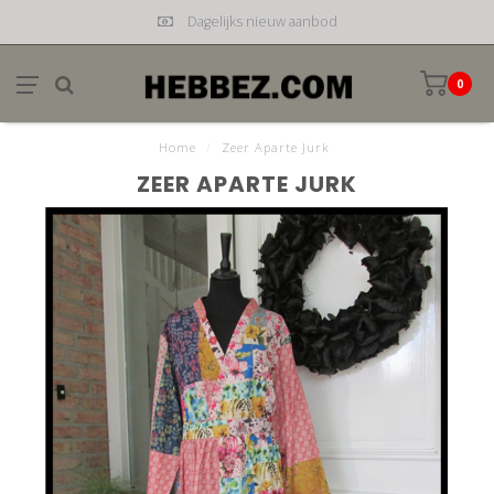
Dagelijks nieuw aanbod
0
Home
/
Zeer Aparte Jurk
ZEER APARTE JURK