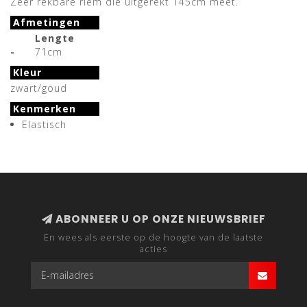
Zeer rekbare riem die uitgerekt 145cm meet.
Afmetingen
Lengte
-
71cm
Kleur
zwart/goud
Kenmerken
Elastisch
ABONNEER U OP ONZE NIEUWSBRIEF
En wees als eerste op de hoogte van de laatste
acties