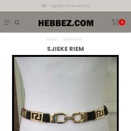
Dagelijks nieuw aanbod
0
Home
/
Sjieke Riem
SJIEKE RIEM