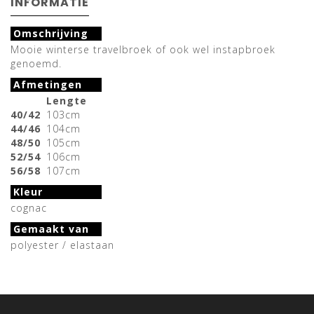
INFORMATIE
Omschrijving
Mooie winterse travelbroek of ook wel instapbroek
genoemd.
Afmetingen
Lengte
40/42
103cm
44/46
104cm
48/50
105cm
52/54
106cm
56/58
107cm
Kleur
cognac
Gemaakt van
polyester / elastaan