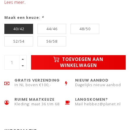
Lees meer..
Maak een keuze:
*
40/42
44/46
48/50
52/54
56/58
TOEVOEGEN AAN
WINKELWAGEN
GRATIS VERZENDING
NIEUW AANBOD
In NL boven €100,-
Dagelijks nieuw aanbod
RUIME MAATKEUZE
LANGSKOMEN?
Kleding: maat 36 t/m 68
Mail
hebbez@planet.nl