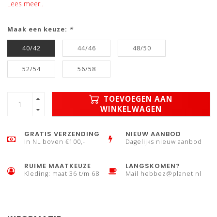
Lees meer..
Maak een keuze:
*
40/42
44/46
48/50
52/54
56/58
TOEVOEGEN AAN
WINKELWAGEN
GRATIS VERZENDING
NIEUW AANBOD
In NL boven €100,-
Dagelijks nieuw aanbod
RUIME MAATKEUZE
LANGSKOMEN?
Kleding: maat 36 t/m 68
Mail
hebbez@planet.nl