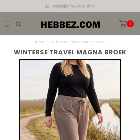
Dagelijks nieuw aanbod
0
Home
/
Winterse Travel Magna Broek
WINTERSE TRAVEL MAGNA BROEK