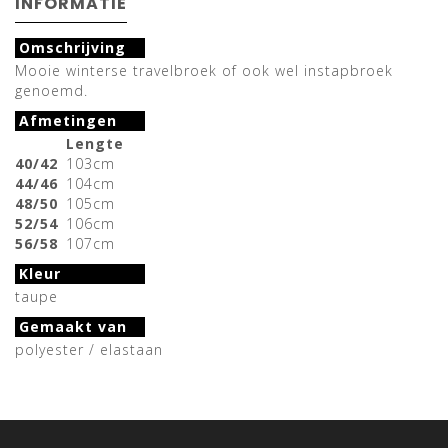
INFORMATIE
Omschrijving
Mooie winterse travelbroek of ook wel instapbroek
genoemd.
Afmetingen
Lengte
40/42
103cm
44/46
104cm
48/50
105cm
52/54
106cm
56/58
107cm
Kleur
taupe
Gemaakt van
polyester / elastaan