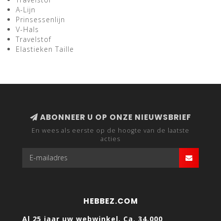
A-Lijn
Prinsessenlijn
V-Hals
Travelstof
Elastieken Taille
ABONNEER U OP ONZE NIEUWSBRIEF
En wees als eerste op de hoogte van de laatste
acties
HEBBEZ.COM
Al 25 jaar uw webwinkel. Ca. 34.000