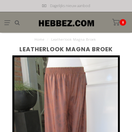
Dagelijks nieuw aanbod
0
Home
/
Leatherlook Magna Broek
LEATHERLOOK MAGNA BROEK