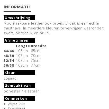
INFORMATIE
Omschrijving
Mooie rekbare leatherlook broek. Broek is een echte
musthave. In meerdere kleuren te verkrijgen waaronder:
zwart, bordeaux en bruin.
Afmetingen
Lengte
Breedte
44/46
106cm
65cm
48/50
107cm
70cm
52/54
107cm
75cm
56/58
108cm
77cm
Kleur
cognac
Gemaakt van
polyester / elastaan
Kenmerken
Wijde Pijp
Travelstof