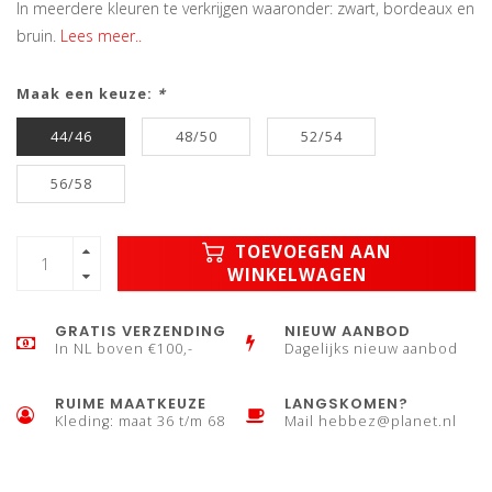
In meerdere kleuren te verkrijgen waaronder: zwart, bordeaux en
bruin.
Lees meer..
Maak een keuze:
*
44/46
48/50
52/54
56/58
TOEVOEGEN AAN
WINKELWAGEN
GRATIS VERZENDING
NIEUW AANBOD
In NL boven €100,-
Dagelijks nieuw aanbod
RUIME MAATKEUZE
LANGSKOMEN?
Kleding: maat 36 t/m 68
Mail
hebbez@planet.nl