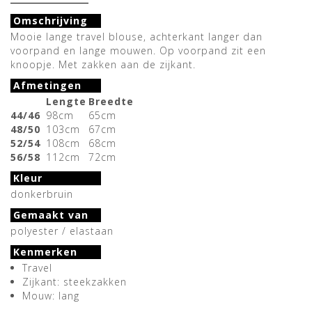
Omschrijving
Mooie lange travel blouse, achterkant langer dan
voorpand en lange mouwen. Op voorpand zit een
knoopje. Met zakken aan de zijkant.
Afmetingen
Lengte
Breedte
44/46
98cm
65cm
48/50
103cm
67cm
52/54
108cm
68cm
56/58
112cm
72cm
Kleur
donkerbruin
Gemaakt van
polyester / elastaan
Kenmerken
Travel
Zijkant: steekzakken
Mouw: lang