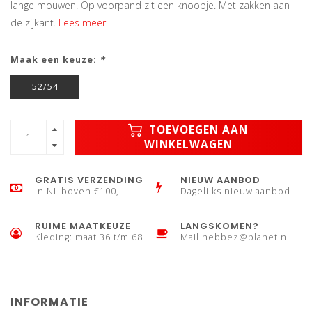
lange mouwen. Op voorpand zit een knoopje. Met zakken aan
de zijkant.
Lees meer..
Maak een keuze:
*
52/54
TOEVOEGEN AAN
WINKELWAGEN
GRATIS VERZENDING
NIEUW AANBOD
In NL boven €100,-
Dagelijks nieuw aanbod
RUIME MAATKEUZE
LANGSKOMEN?
Kleding: maat 36 t/m 68
Mail
hebbez@planet.nl
INFORMATIE