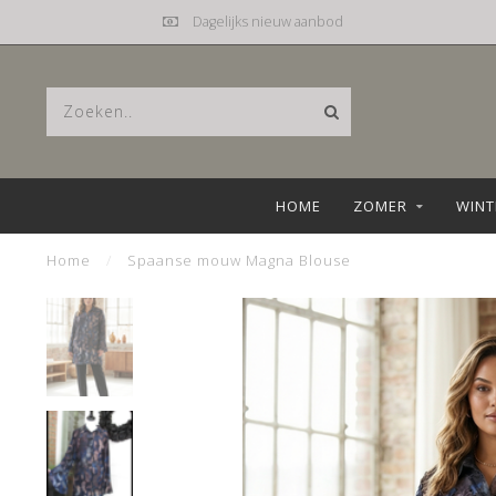
Dagelijks nieuw aanbod
HOME
ZOMER
WINT
Home
/
Spaanse mouw Magna Blouse