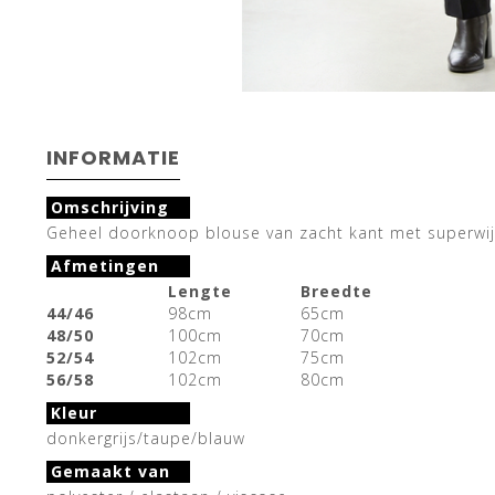
INFORMATIE
Omschrijving
Geheel doorknoop blouse van zacht kant met superwijd
Afmetingen
Lengte
Breedte
44/46
98cm
65cm
48/50
100cm
70cm
52/54
102cm
75cm
56/58
102cm
80cm
Kleur
donkergrijs/taupe/blauw
Gemaakt van