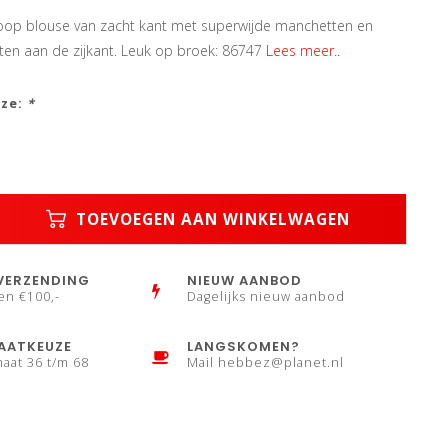
op blouse van zacht kant met superwijde manchetten en
tten aan de zijkant. Leuk op broek: 86747
Lees meer..
uze:
*
TOEVOEGEN AAN WINKELWAGEN
VERZENDING
NIEUW AANBOD
en €100,-
Dagelijks nieuw aanbod
AATKEUZE
LANGSKOMEN?
maat 36 t/m 68
Mail
hebbez@planet.nl