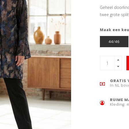
Geheel doorkno
twee grote spli
Maak een ke
44/46
GRATIS 
In NL bov
RUIME M
Kleding: 