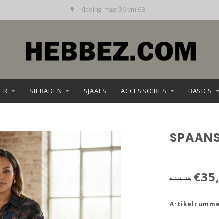
Kleding: maat 36 t/m 68
ER
SIERADEN
SJAALS
ACCESSOIRES
BASICS
SPAANS
€35
€49,95
Artikelnumme