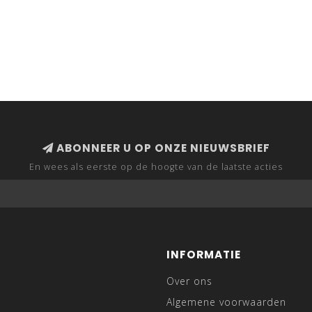
ABONNEER U OP ONZE NIEUWSBRIEF
En wees als eerste op de hoogte van de laatste acties
INFORMATIE
Over ons
Algemene voorwaarden