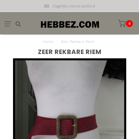
Dagelijks nieuw aanbod
0
Home
/
Zeer Rekbare Riem
ZEER REKBARE RIEM