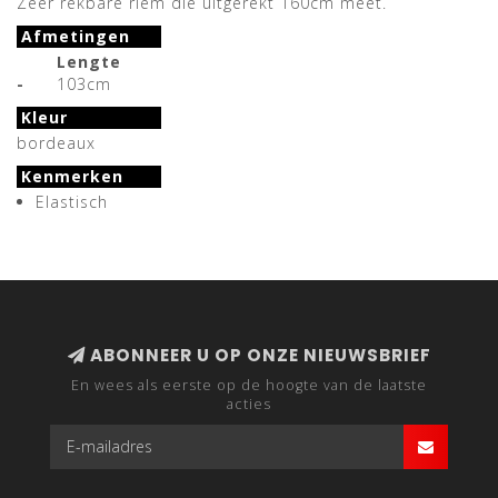
Zeer rekbare riem die uitgerekt 160cm meet.
Afmetingen
Lengte
-
103cm
Kleur
bordeaux
Kenmerken
Elastisch
ABONNEER U OP ONZE NIEUWSBRIEF
En wees als eerste op de hoogte van de laatste
acties