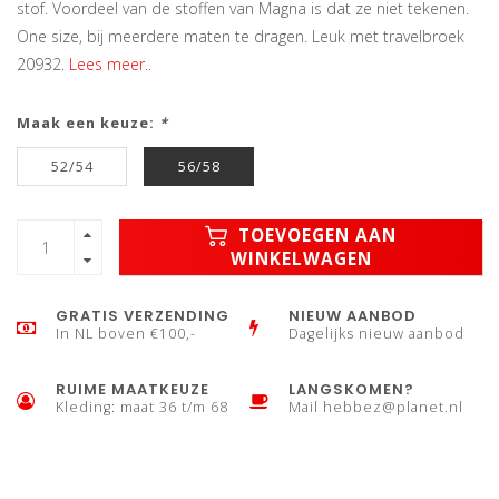
stof. Voordeel van de stoffen van Magna is dat ze niet tekenen.
One size, bij meerdere maten te dragen. Leuk met travelbroek
20932.
Lees meer..
Maak een keuze:
*
52/54
56/58
TOEVOEGEN AAN
WINKELWAGEN
GRATIS VERZENDING
NIEUW AANBOD
In NL boven €100,-
Dagelijks nieuw aanbod
RUIME MAATKEUZE
LANGSKOMEN?
Kleding: maat 36 t/m 68
Mail
hebbez@planet.nl