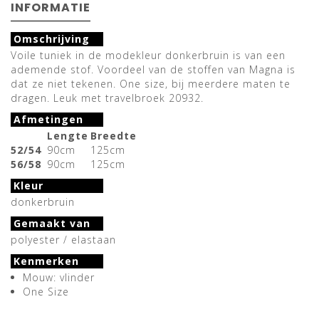
INFORMATIE
Omschrijving
Voile tuniek in de modekleur donkerbruin is van een
ademende stof. Voordeel van de stoffen van Magna is
dat ze niet tekenen. One size, bij meerdere maten te
dragen. Leuk met travelbroek 20932.
Afmetingen
Lengte
Breedte
52/54
90cm
125cm
56/58
90cm
125cm
Kleur
donkerbruin
Gemaakt van
polyester / elastaan
Kenmerken
Mouw: vlinder
One Size