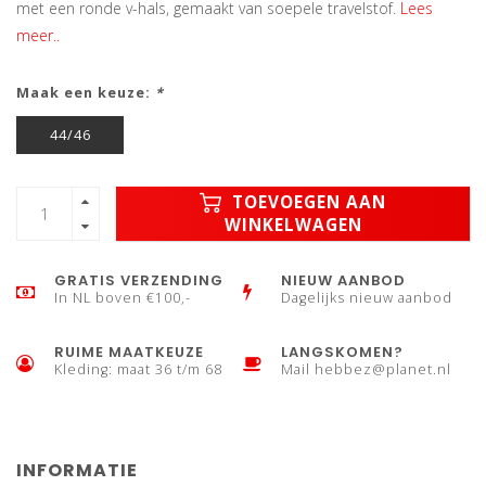
met een ronde v-hals, gemaakt van soepele travelstof.
Lees
meer..
Maak een keuze:
*
44/46
TOEVOEGEN AAN
WINKELWAGEN
GRATIS VERZENDING
NIEUW AANBOD
In NL boven €100,-
Dagelijks nieuw aanbod
RUIME MAATKEUZE
LANGSKOMEN?
Kleding: maat 36 t/m 68
Mail
hebbez@planet.nl
INFORMATIE