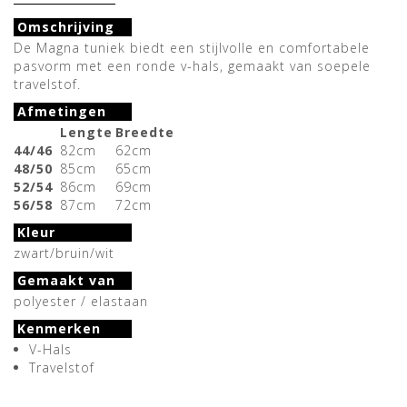
Omschrijving
De Magna tuniek biedt een stijlvolle en comfortabele
pasvorm met een ronde v-hals, gemaakt van soepele
travelstof.
Afmetingen
Lengte
Breedte
44/46
82cm
62cm
48/50
85cm
65cm
52/54
86cm
69cm
56/58
87cm
72cm
Kleur
zwart/bruin/wit
Gemaakt van
polyester / elastaan
Kenmerken
V-Hals
Travelstof