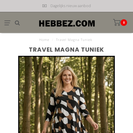
Dagelijks nieuw aanbod
0
Home
/
Travel Magna Tuniek
TRAVEL MAGNA TUNIEK