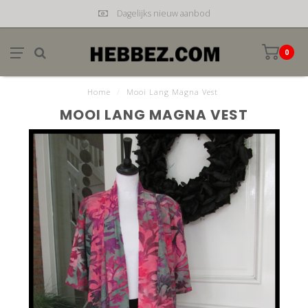
Dagelijks nieuw aanbod
0
Home
/
Mooi Lang Magna Vest
MOOI LANG MAGNA VEST