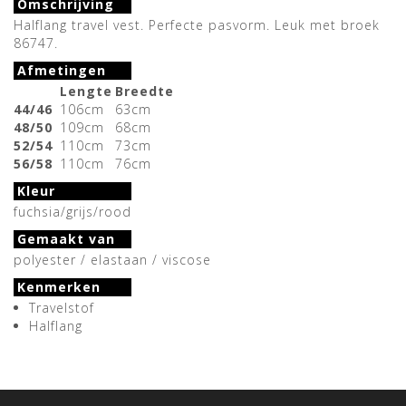
Omschrijving
Halflang travel vest. Perfecte pasvorm. Leuk met broek
86747.
Afmetingen
Lengte
Breedte
44/46
106cm
63cm
48/50
109cm
68cm
52/54
110cm
73cm
56/58
110cm
76cm
Kleur
fuchsia/grijs/rood
Gemaakt van
polyester / elastaan / viscose
Kenmerken
Travelstof
Halflang