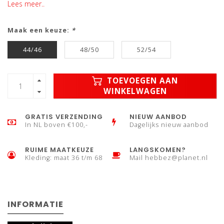
Lees meer..
Maak een keuze:
*
44/46
48/50
52/54
TOEVOEGEN AAN
WINKELWAGEN
GRATIS VERZENDING
NIEUW AANBOD
In NL boven €100,-
Dagelijks nieuw aanbod
RUIME MAATKEUZE
LANGSKOMEN?
Kleding: maat 36 t/m 68
Mail
hebbez@planet.nl
INFORMATIE