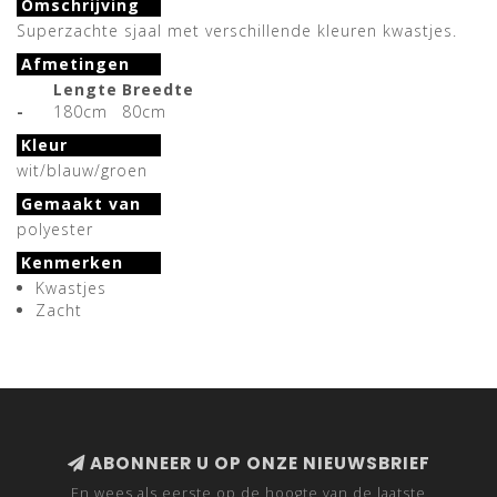
Omschrijving
Superzachte sjaal met verschillende kleuren kwastjes.
Afmetingen
Lengte
Breedte
-
180cm
80cm
Kleur
wit/blauw/groen
Gemaakt van
polyester
Kenmerken
Kwastjes
Zacht
ABONNEER U OP ONZE NIEUWSBRIEF
En wees als eerste op de hoogte van de laatste