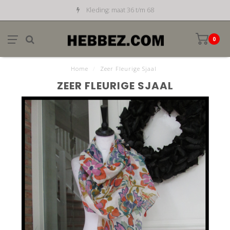
Kleding: maat 36 t/m 68
0
Home
/
Zeer Fleurige Sjaal
ZEER FLEURIGE SJAAL