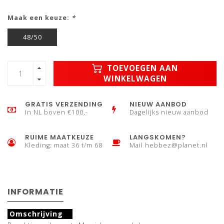
Maak een keuze:
*
48/50
TOEVOEGEN AAN
WINKELWAGEN
GRATIS VERZENDING
NIEUW AANBOD
In NL boven €100,-
Dagelijks nieuw aanbod
RUIME MAATKEUZE
LANGSKOMEN?
Kleding: maat 36 t/m 68
Mail
hebbez@planet.nl
INFORMATIE
Omschrijving