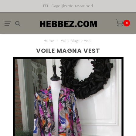
Dagelijks nieuw aanbod
0
Home
/
Voile Magna Vest
VOILE MAGNA VEST