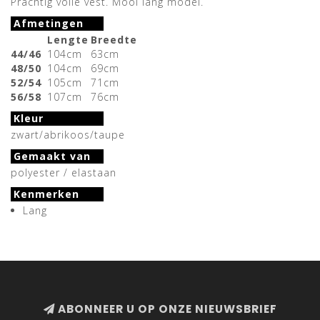
Prachtig voile vest. Mooi lang model.
Afmetingen
Lengte
Breedte
44/46
104cm
63cm
48/50
104cm
69cm
52/54
105cm
71cm
56/58
107cm
76cm
Kleur
zwart/abrikoos/taupe
Gemaakt van
polyester / elastaan
Kenmerken
Lang
ABONNEER U OP ONZE NIEUWSBRIEF