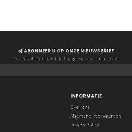
ABONNEER U OP ONZE NIEUWSBRIEF
En wees als eerste op de hoogte van de laatste acties
INFORMATIE
Over ons
Algemene voorwaarden
Privacy Policy