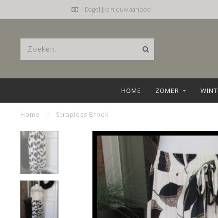
Dagelijks nieuw aanbod
HOME
ZOMER
WINT
Home
/
Strapless Broek