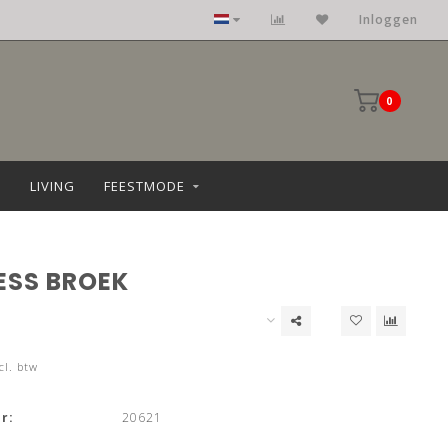
Inloggen
0
LIVING
FEESTMODE
ESS BROEK
cl. btw
r:
20621