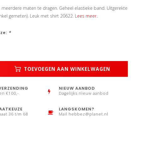
j meerdere maten te dragen. Geheel elastieke band. Uitgerekte
(enkel gemeten). Leuk met shirt 20622.
Lees meer..
uze:
*
TOEVOEGEN AAN WINKELWAGEN
VERZENDING
NIEUW AANBOD
en €100,-
Dagelijks nieuw aanbod
AATKEUZE
LANGSKOMEN?
maat 36 t/m 68
Mail
hebbez@planet.nl