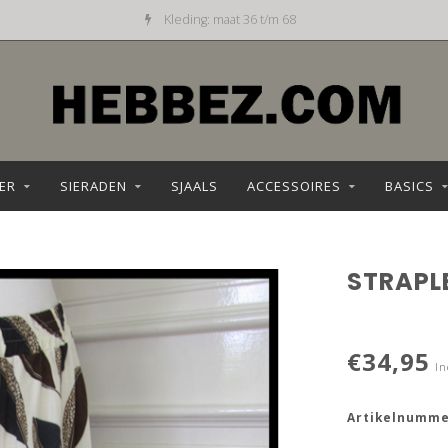
Kleding: maat 36 t/m 68
ER
SIERADEN
SJAALS
ACCESSOIRES
BASICS
STRAPL
€34,95
In
Artikelnumme