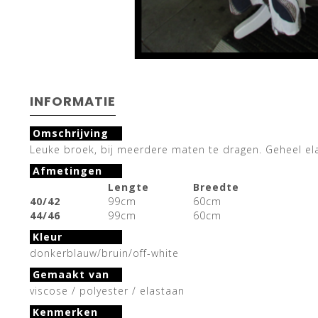
INFORMATIE
Omschrijving
Leuke broek, bij meerdere maten te dragen. Geheel elas
Afmetingen
Lengte
Breedte
40/42
99cm
60cm
44/46
99cm
60cm
Kleur
donkerblauw/bruin/off-white
Gemaakt van
viscose / polyester / elastaan
Kenmerken