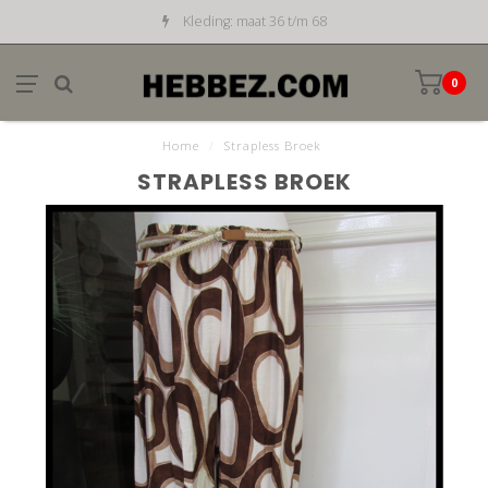
Kleding: maat 36 t/m 68
0
Home
/
Strapless Broek
STRAPLESS BROEK