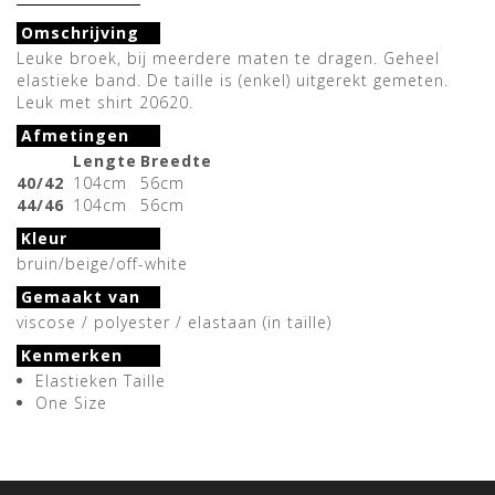
Omschrijving
Leuke broek, bij meerdere maten te dragen. Geheel
elastieke band. De taille is (enkel) uitgerekt gemeten.
Leuk met shirt 20620.
Afmetingen
Lengte
Breedte
40/42
104cm
56cm
44/46
104cm
56cm
Kleur
bruin/beige/off-white
Gemaakt van
viscose / polyester / elastaan (in taille)
Kenmerken
Elastieken Taille
One Size