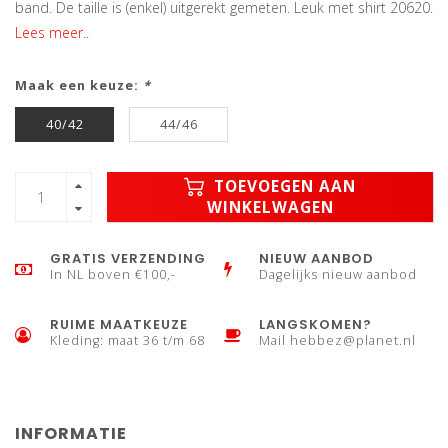
band. De taille is (enkel) uitgerekt gemeten. Leuk met shirt 20620.
Lees meer..
Maak een keuze:
*
40/42
44/46
TOEVOEGEN AAN
WINKELWAGEN
GRATIS VERZENDING
NIEUW AANBOD
In NL boven €100,-
Dagelijks nieuw aanbod
RUIME MAATKEUZE
LANGSKOMEN?
Kleding: maat 36 t/m 68
Mail
hebbez@planet.nl
INFORMATIE