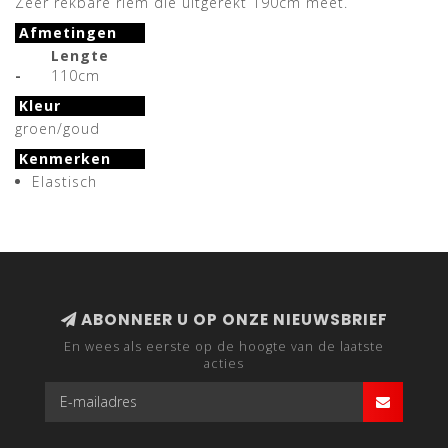
Zeer rekbare riem die uitgerekt 190cm meet.
Afmetingen
Lengte
-
110cm
Kleur
groen/goud
Kenmerken
Elastisch
ABONNEER U OP ONZE NIEUWSBRIEF
En wees als eerste op de hoogte van de laatste
acties