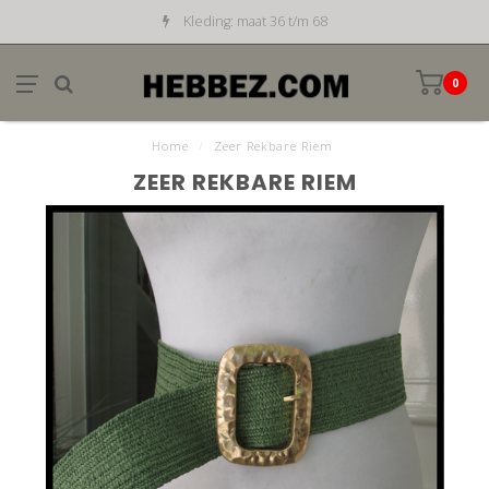
Kleding: maat 36 t/m 68
0
Home
/
Zeer Rekbare Riem
ZEER REKBARE RIEM