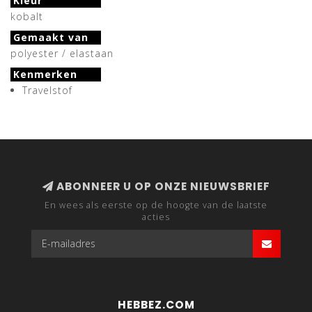
Kleur
kobalt
Gemaakt van
polyester / elastaan
Kenmerken
Travelstof
ABONNEER U OP ONZE NIEUWSBRIEF
En wees als eerste op de hoogte van de laatste
acties
HEBBEZ.COM