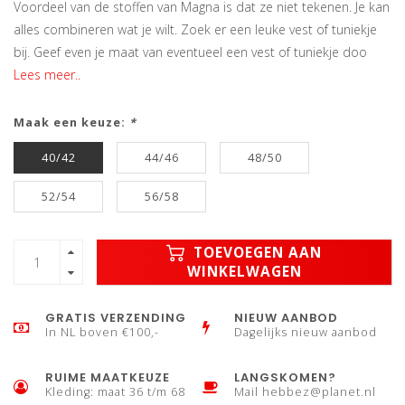
Voordeel van de stoffen van Magna is dat ze niet tekenen. Je kan
alles combineren wat je wilt. Zoek er een leuke vest of tuniekje
bij. Geef even je maat van eventueel een vest of tuniekje doo
Lees meer..
Maak een keuze:
*
40/42
44/46
48/50
52/54
56/58
TOEVOEGEN AAN
WINKELWAGEN
GRATIS VERZENDING
NIEUW AANBOD
In NL boven €100,-
Dagelijks nieuw aanbod
RUIME MAATKEUZE
LANGSKOMEN?
Kleding: maat 36 t/m 68
Mail
hebbez@planet.nl