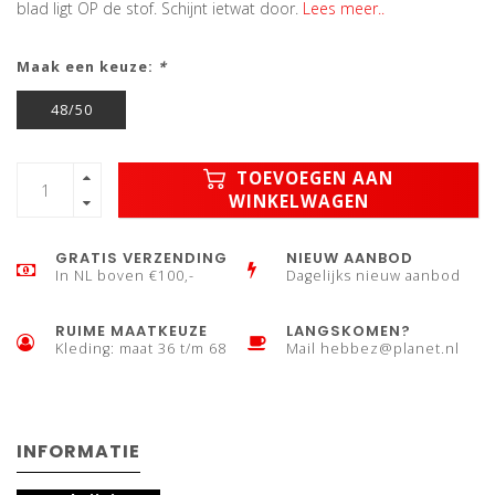
blad ligt OP de stof. Schijnt ietwat door.
Lees meer..
Maak een keuze:
*
48/50
TOEVOEGEN AAN
WINKELWAGEN
GRATIS VERZENDING
NIEUW AANBOD
In NL boven €100,-
Dagelijks nieuw aanbod
RUIME MAATKEUZE
LANGSKOMEN?
Kleding: maat 36 t/m 68
Mail
hebbez@planet.nl
INFORMATIE