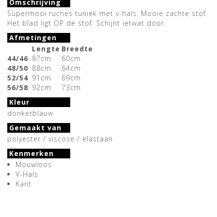
Omschrijving
Supermooi ruches tuniek met v-hals. Mooie zachte stof.
Het blad ligt OP de stof. Schijnt ietwat door.
Afmetingen
Lengte
Breedte
44/46
87cm
60cm
48/50
88cm
64cm
52/54
91cm
69cm
56/58
92cm
73cm
Kleur
donkerblauw
Gemaakt van
polyester / viscose / elastaan
Kenmerken
Mouwloos
V-Hals
Kant