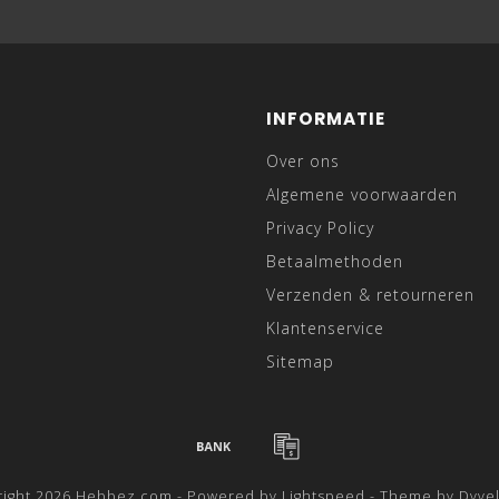
INFORMATIE
Over ons
Algemene voorwaarden
Privacy Policy
Betaalmethoden
Verzenden & retourneren
Klantenservice
Sitemap
right 2026 Hebbez.com - Powered by
Lightspeed
- Theme by
Dyve