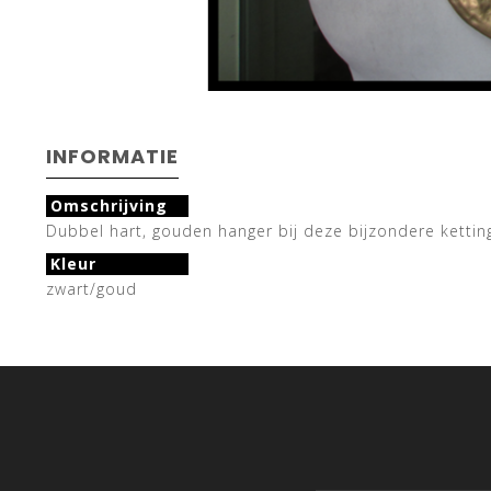
INFORMATIE
Omschrijving
Dubbel hart, gouden hanger bij deze bijzondere kettin
Kleur
zwart/goud