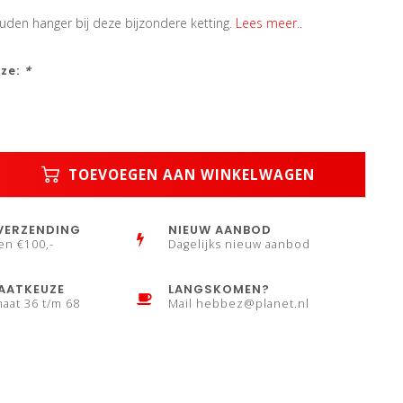
uden hanger bij deze bijzondere ketting.
Lees meer..
uze:
*
TOEVOEGEN AAN WINKELWAGEN
VERZENDING
NIEUW AANBOD
en €100,-
Dagelijks nieuw aanbod
AATKEUZE
LANGSKOMEN?
maat 36 t/m 68
Mail
hebbez@planet.nl