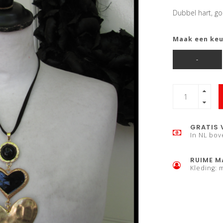
Dubbel hart, go
Maak een ke
-
GRATIS 
In NL bov
RUIME M
Kleding: 