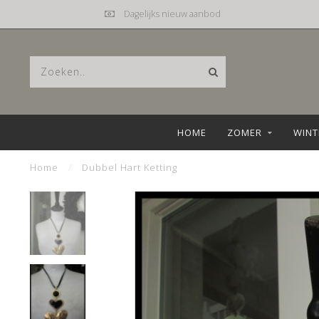
Dagelijks nieuw aanbod
HOME
ZOMER
WINT
Home
/
Dubbel Hart Ketting