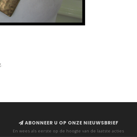
g.
ABONNEER U OP ONZE NIEUWSBRIEF
En wees als eerste op de hoogte van de laatste acties