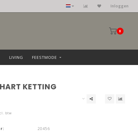
Inloggen
0
LIVING
FEESTMODE
 HART KETTING
cl. btw
r:
20456