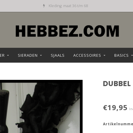
Kleding: maat 36 t/m 68
ER
SIERADEN
SJAALS
ACCESSOIRES
BASICS
DUBBEL
€19,95
In
Artikelnumme