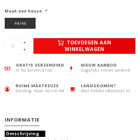
Maak een keuze:
*
44/46
TOEVOEGEN AAN
WINKELWAGEN
GRATIS VERZENDING
NIEUW AANBOD
In NL boven €100,-
Dagelijks nieuw aanbod
RUIME MAATKEUZE
LANGSKOMEN?
Kleding: maat 36 t/m 68
Mail
hebbez@planet.nl
INFORMATIE
Omschrijving