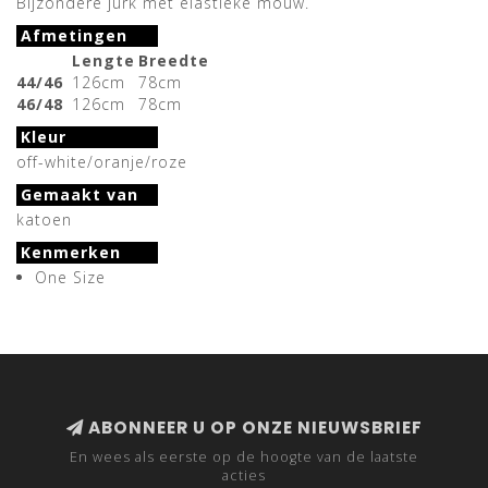
Bijzondere jurk met elastieke mouw.
Afmetingen
Lengte
Breedte
44/46
126cm
78cm
46/48
126cm
78cm
Kleur
off-white/oranje/roze
Gemaakt van
katoen
Kenmerken
One Size
ABONNEER U OP ONZE NIEUWSBRIEF
En wees als eerste op de hoogte van de laatste
acties