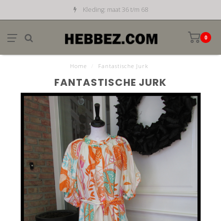
Kleding: maat 36 t/m 68
0
Home
/
Fantastische Jurk
FANTASTISCHE JURK