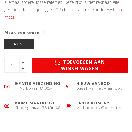
allemaal stoere, losse rafeltjes. Deze stof is niet rekbaar. Alle
gebloemde rafeltjes liggen OP de stof. Zeer bijzonder vest.
Lees
meer..
Maak een keuze:
*
48/50
TOEVOEGEN AAN
WINKELWAGEN
GRATIS VERZENDING
NIEUW AANBOD
In NL boven €100,-
Dagelijks nieuw aanbod
RUIME MAATKEUZE
LANGSKOMEN?
Kleding: maat 36 t/m 68
Mail
hebbez@planet.nl