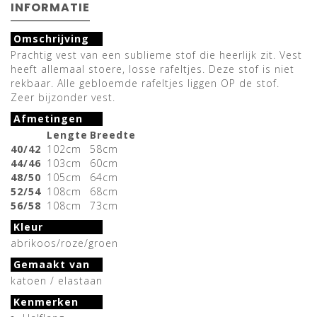
INFORMATIE
Omschrijving
Prachtig vest van een sublieme stof die heerlijk zit. Vest
heeft allemaal stoere, losse rafeltjes. Deze stof is niet
rekbaar. Alle gebloemde rafeltjes liggen OP de stof.
Zeer bijzonder vest.
Afmetingen
Lengte
Breedte
40/42
102cm
58cm
44/46
103cm
60cm
48/50
105cm
64cm
52/54
108cm
68cm
56/58
108cm
73cm
Kleur
abrikoos/roze/groen
Gemaakt van
katoen / elastaan
Kenmerken