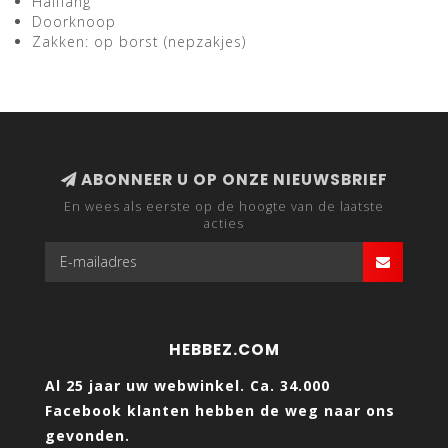
Halflang
Doorknoop
Zakken: op borst (nepzakjes)
ABONNEER U OP ONZE NIEUWSBRIEF
En wees als eerste op de hoogte van de laatste
acties
HEBBEZ.COM
Al 25 jaar uw webwinkel. Ca. 34.000
Facebook klanten hebben de weg naar ons
gevonden.