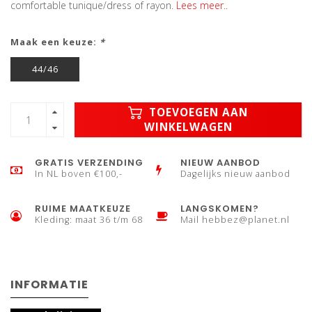
comfortable tunique/dress of rayon.
Lees meer..
Maak een keuze:
*
44/46
TOEVOEGEN AAN
WINKELWAGEN
GRATIS VERZENDING
NIEUW AANBOD
In NL boven €100,-
Dagelijks nieuw aanbod
RUIME MAATKEUZE
LANGSKOMEN?
Kleding: maat 36 t/m 68
Mail
hebbez@planet.nl
INFORMATIE