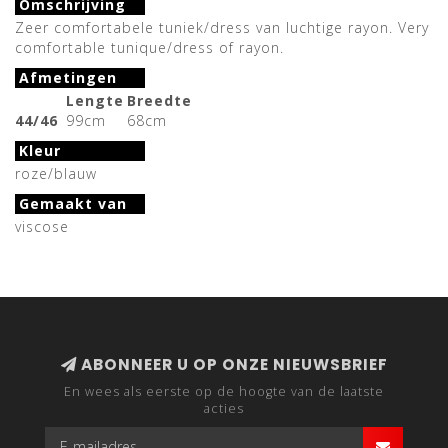
Omschrijving
Zeer comfortabele tuniek/dress van luchtige rayon. Very
comfortable tunique/dress of rayon.
Afmetingen
Lengte
Breedte
44/46
99cm
68cm
Kleur
roze/blauw
Gemaakt van
viscose
ABONNEER U OP ONZE NIEUWSBRIEF
En wees als eerste op de hoogte van de laatste
acties