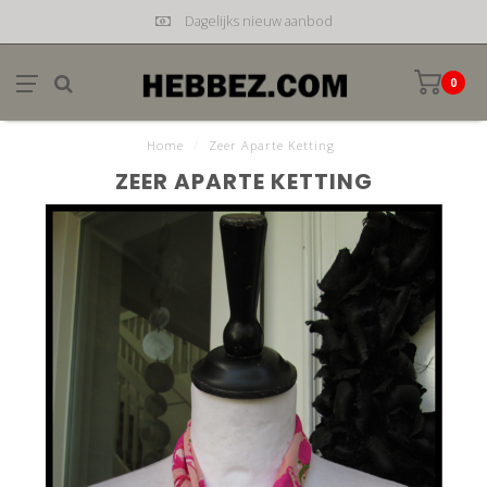
Dagelijks nieuw aanbod
0
Home
/
Zeer Aparte Ketting
ZEER APARTE KETTING