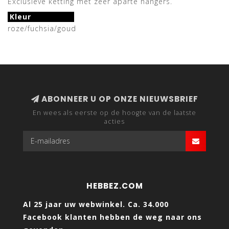
Exclusieve ketting met zeer aparte hangers.
Kleur
roze/fuchsia/goud
ABONNEER U OP ONZE NIEUWSBRIEF
En wees als eerste op de hoogte van de laatste
acties
HEBBEZ.COM
Al 25 jaar uw webwinkel. Ca. 34.000
Facebook klanten hebben de weg naar ons