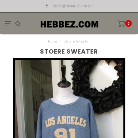
Kleding: maat 36 t/m 68
0
Home
/
Stoere Sweater
STOERE SWEATER