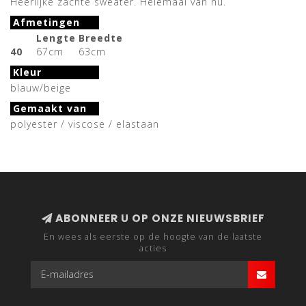
Heerlijke zachte sweater. Helemaal van nu.
Afmetingen
Lengte
Breedte
40
67cm
63cm
Kleur
blauw/beige
Gemaakt van
polyester / viscose / elastaan
ABONNEER U OP ONZE NIEUWSBRIEF
En wees als eerste op de hoogte van de laatste
acties