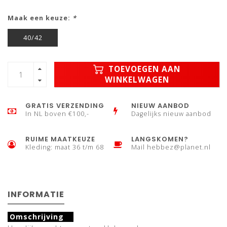
Maak een keuze:
*
40/42
TOEVOEGEN AAN
WINKELWAGEN
GRATIS VERZENDING
NIEUW AANBOD
In NL boven €100,-
Dagelijks nieuw aanbod
RUIME MAATKEUZE
LANGSKOMEN?
Kleding: maat 36 t/m 68
Mail
hebbez@planet.nl
INFORMATIE
Omschrijving