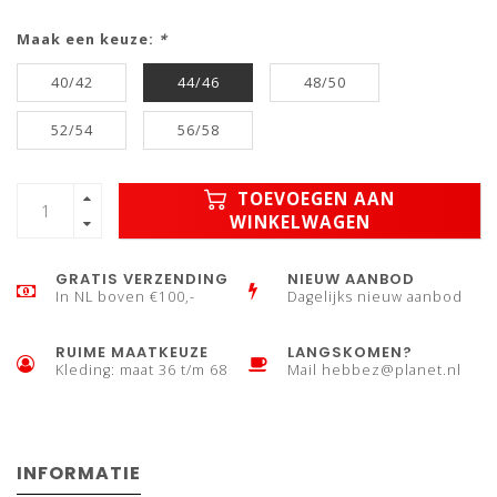
Maak een keuze:
*
40/42
44/46
48/50
52/54
56/58
TOEVOEGEN AAN
WINKELWAGEN
GRATIS VERZENDING
NIEUW AANBOD
In NL boven €100,-
Dagelijks nieuw aanbod
RUIME MAATKEUZE
LANGSKOMEN?
Kleding: maat 36 t/m 68
Mail
hebbez@planet.nl
INFORMATIE