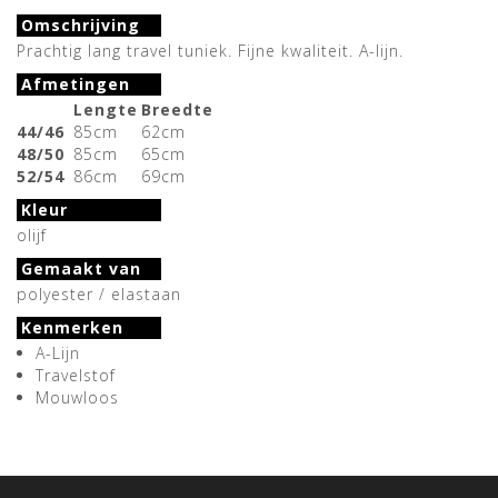
Omschrijving
Prachtig lang travel tuniek. Fijne kwaliteit. A-lijn.
Afmetingen
Lengte
Breedte
44/46
85cm
62cm
48/50
85cm
65cm
52/54
86cm
69cm
Kleur
olijf
Gemaakt van
polyester / elastaan
Kenmerken
A-Lijn
Travelstof
Mouwloos