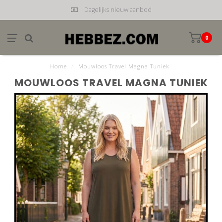
Dagelijks nieuw aanbod
0
Home
/
Mouwloos Travel Magna Tuniek
MOUWLOOS TRAVEL MAGNA TUNIEK