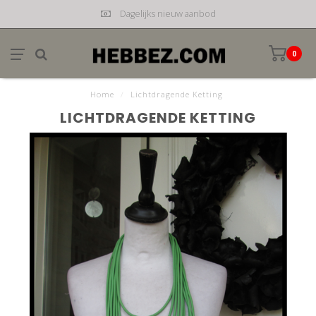
Dagelijks nieuw aanbod
0
Home
/
Lichtdragende Ketting
LICHTDRAGENDE KETTING