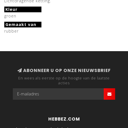
Lichtdragende ketting.
Kleur
groen
Gemaakt van
rubber
ABONNEER U OP ONZE NIEUWSBRIEF
En wees als eerste op de hoogte van de laatste
acties
HEBBEZ.COM