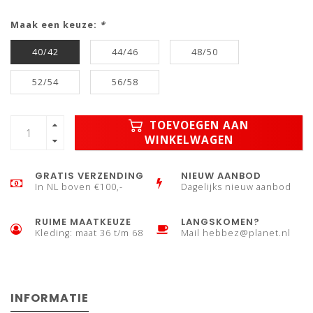
Maak een keuze:
*
40/42
44/46
48/50
52/54
56/58
TOEVOEGEN AAN
WINKELWAGEN
GRATIS VERZENDING
NIEUW AANBOD
In NL boven €100,-
Dagelijks nieuw aanbod
RUIME MAATKEUZE
LANGSKOMEN?
Kleding: maat 36 t/m 68
Mail
hebbez@planet.nl
INFORMATIE