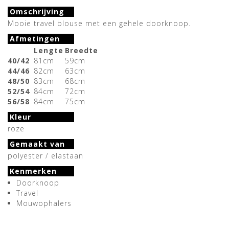
Omschrijving
Mooie travel blouse met een gehele doorknoop.
Afmetingen
Lengte
Breedte
40/42
81cm
59cm
44/46
82cm
63cm
48/50
83cm
68cm
52/54
84cm
72cm
56/58
84cm
75cm
Kleur
roze
Gemaakt van
polyester / elastaan
Kenmerken
Doorknoop
Travel
Mouwophalers