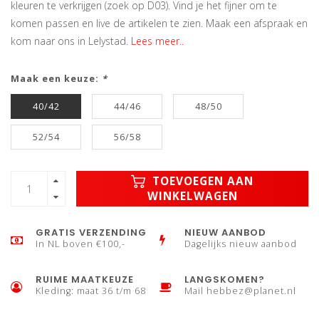
kleuren te verkrijgen (zoek op D03). Vind je het fijner om te
komen passen en live de artikelen te zien. Maak een afspraak en
kom naar ons in Lelystad.
Lees meer..
Maak een keuze:
*
40/42
44/46
48/50
52/54
56/58
TOEVOEGEN AAN
WINKELWAGEN
GRATIS VERZENDING
NIEUW AANBOD
In NL boven €100,-
Dagelijks nieuw aanbod
RUIME MAATKEUZE
LANGSKOMEN?
Kleding: maat 36 t/m 68
Mail
hebbez@planet.nl