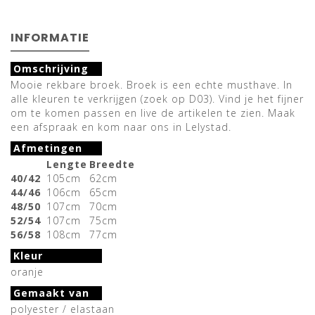
INFORMATIE
Omschrijving
Mooie rekbare broek. Broek is een echte musthave. In
alle kleuren te verkrijgen (zoek op D03). Vind je het fijner
om te komen passen en live de artikelen te zien. Maak
een afspraak en kom naar ons in Lelystad.
Afmetingen
Lengte
Breedte
40/42
105cm
62cm
44/46
106cm
65cm
48/50
107cm
70cm
52/54
107cm
75cm
56/58
108cm
77cm
Kleur
oranje
Gemaakt van
polyester / elastaan