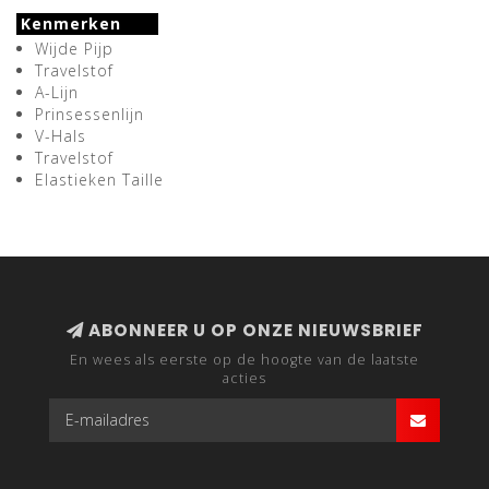
Kenmerken
Wijde Pijp
Travelstof
A-Lijn
Prinsessenlijn
V-Hals
Travelstof
Elastieken Taille
ABONNEER U OP ONZE NIEUWSBRIEF
En wees als eerste op de hoogte van de laatste
acties