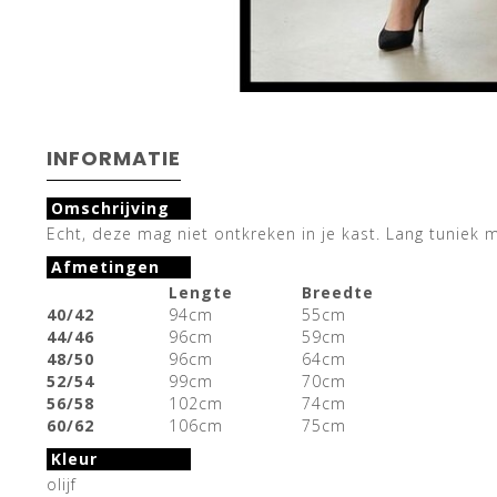
INFORMATIE
Omschrijving
Echt, deze mag niet ontkreken in je kast. Lang tuniek m
Afmetingen
Lengte
Breedte
40/42
94cm
55cm
44/46
96cm
59cm
48/50
96cm
64cm
52/54
99cm
70cm
56/58
102cm
74cm
60/62
106cm
75cm
Kleur
olijf