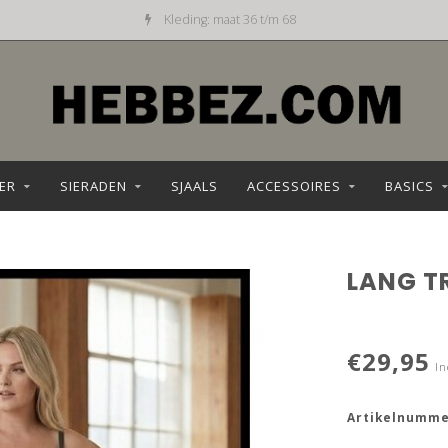
Kleding: maat 36 t/m 68
ER
SIERADEN
SJAALS
ACCESSOIRES
BASICS
LANG T
€29,95
In
Artikelnumme