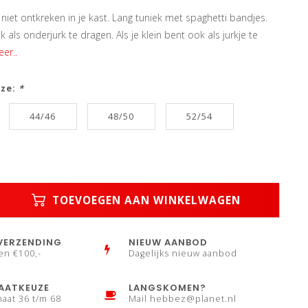
niet ontkreken in je kast. Lang tuniek met spaghetti bandjes.
k als onderjurk te dragen. Als je klein bent ook als jurkje te
er..
uze:
*
44/46
48/50
52/54
TOEVOEGEN AAN WINKELWAGEN
VERZENDING
NIEUW AANBOD
en €100,-
Dagelijks nieuw aanbod
AATKEUZE
LANGSKOMEN?
maat 36 t/m 68
Mail
hebbez@planet.nl