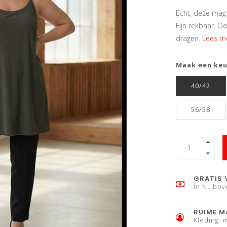
Echt, deze mag 
Fijn rekbaar. Oo
dragen.
Lees me
Maak een ke
40/42
56/58
GRATIS 
In NL bov
RUIME M
Kleding: 