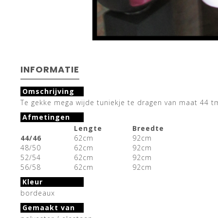
INFORMATIE
Omschrijving
Te gekke mega wijde tuniekje te dragen van maat 44 tm 
Afmetingen
Lengte
Breedte
44/46
62cm
92cm
48/50
62cm
92cm
52/54
62cm
92cm
56/58
62cm
92cm
Kleur
bordeaux
Gemaakt van