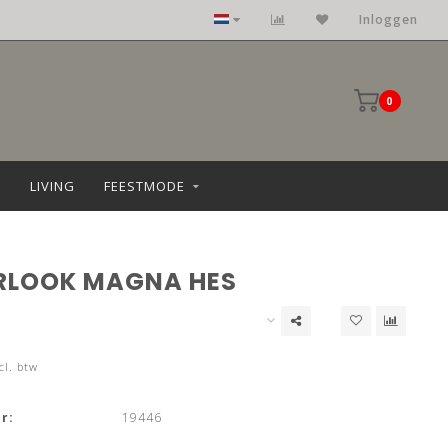
Inloggen
0
LIVING
FEESTMODE
RLOOK MAGNA HES
cl. btw
r:
19446