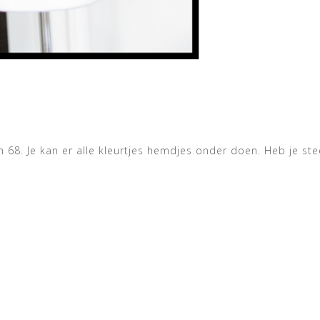
68. Je kan er alle kleurtjes hemdjes onder doen. Heb je ste