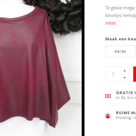
Te gekke mega w
kleurtjes hemdj
meer..
Maak een ke
44/46
GRATIS 
In NL bov
RUIME M
Kleding: 