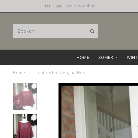
Dagelijks nieuw aanbod
HOME
ZOMER
WINT
Home
/
Leatherlook Magna Hes