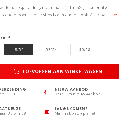
ijde tuniekje te dragen van maat 44 tm 68. Je kan er alle
es onder doen. Heb je steeds een andere look. Altijd pas.
Lees
uze:
*
48/50
52/54
56/58
TOEVOEGEN AAN WINKELWAGEN
VERZENDING
NIEUW AANBOD
en €100,-
Dagelijks nieuw aanbod
AATKEUZE
LANGSKOMEN?
maat 36 t/m 68
Mail
hebbez@planet.nl