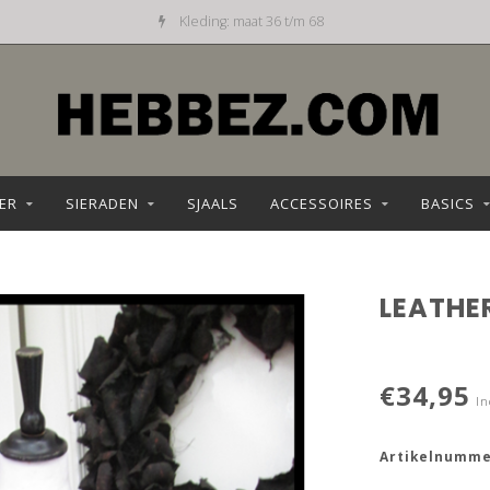
Kleding: maat 36 t/m 68
ER
SIERADEN
SJAALS
ACCESSOIRES
BASICS
LEATHE
€34,95
In
Artikelnumme