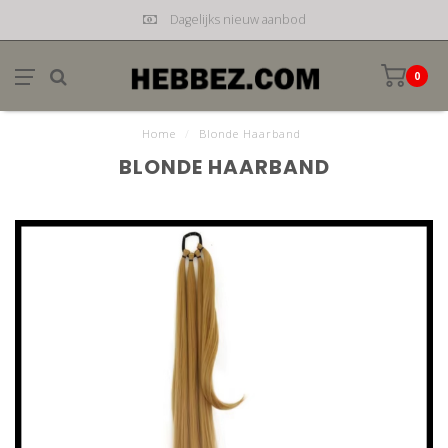
Dagelijks nieuw aanbod
0
Home
/
Blonde Haarband
BLONDE HAARBAND