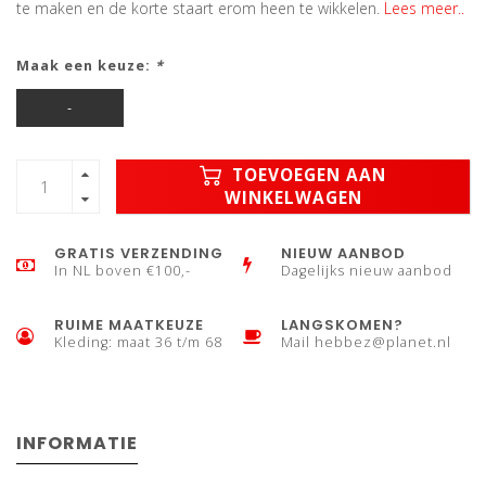
te maken en de korte staart erom heen te wikkelen.
Lees meer..
Maak een keuze:
*
-
TOEVOEGEN AAN
WINKELWAGEN
GRATIS VERZENDING
NIEUW AANBOD
In NL boven €100,-
Dagelijks nieuw aanbod
RUIME MAATKEUZE
LANGSKOMEN?
Kleding: maat 36 t/m 68
Mail
hebbez@planet.nl
INFORMATIE