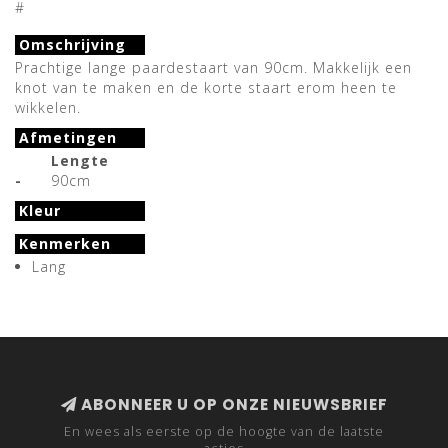
#
Omschrijving
Prachtige lange paardestaart van 90cm. Makkelijk een
knot van te maken en de korte staart erom heen te
wikkelen.
Afmetingen
Lengte
-
90cm
Kleur
Kenmerken
Lang
ABONNEER U OP ONZE NIEUWSBRIEF
En wees als eerste op de hoogte van de laatste