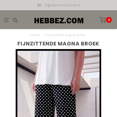
Dagelijks nieuw aanbod
0
Home
/
Fijnzittende Magna Broek
FIJNZITTENDE MAGNA BROEK