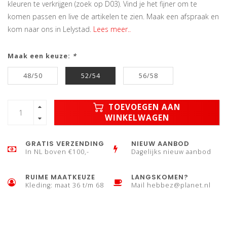
kleuren te verkrijgen (zoek op D03). Vind je het fijner om te
komen passen en live de artikelen te zien. Maak een afspraak en
kom naar ons in Lelystad.
Lees meer..
Maak een keuze:
*
48/50
52/54
56/58
TOEVOEGEN AAN
WINKELWAGEN
GRATIS VERZENDING
NIEUW AANBOD
In NL boven €100,-
Dagelijks nieuw aanbod
RUIME MAATKEUZE
LANGSKOMEN?
Kleding: maat 36 t/m 68
Mail
hebbez@planet.nl