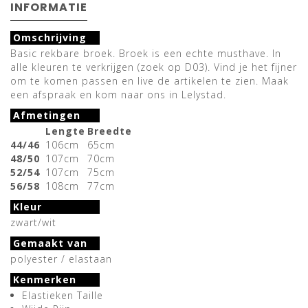
INFORMATIE
Omschrijving
Basic rekbare broek. Broek is een echte musthave. In
alle kleuren te verkrijgen (zoek op D03). Vind je het fijner
om te komen passen en live de artikelen te zien. Maak
een afspraak en kom naar ons in Lelystad.
Afmetingen
Lengte
Breedte
44/46
106cm
65cm
48/50
107cm
70cm
52/54
107cm
75cm
56/58
108cm
77cm
Kleur
zwart/wit
Gemaakt van
polyester / elastaan
Kenmerken
Elastieken Taille